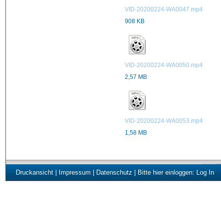
VID-20200224-WA0047.mp4
908 KB
VID-20200224-WA0050.mp4
2,57 MB
VID-20200224-WA0053.mp4
1,58 MB
Druckansicht
|
Impressum
|
Datenschutz
| Bitte hier einloggen:
Log In