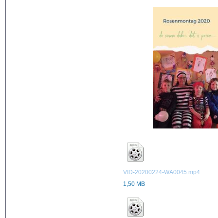
VID-20200224-WA0045.mp4
1,50 MB