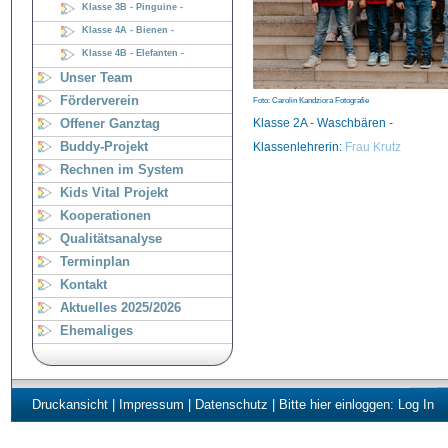
Klasse 3B - Pinguine -
Klasse 4A - Bienen -
Klasse 4B - Elefanten -
Unser Team
Förderverein
Foto: Carolin Kandziora Fotografie
Klasse 2A - Waschbären -
Offener Ganztag
Buddy-Projekt
Klassenlehrerin:
Frau Krutz
Rechnen im System
Kids Vital Projekt
Kooperationen
Qualitätsanalyse
Terminplan
Kontakt
Aktuelles 2025/2026
Ehemaliges
Druckansicht
|
Impressum
|
Datenschutz
| Bitte hier einloggen:
Log In